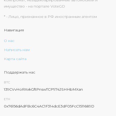
компромат, незадекларированные автомобили и
имущество - на портале VoteGD
* - Лицо, признанное в РФ иностранным агентом
Навигация
О нас
Написать нам
Карта сайта
Поддержать нас
BTC
139CVvHoRXxkGftPnswTCP974JSHHbMXan
ETH
0x76156dAdFBc6C4AC1F314dcE3dF05FcC1511689D