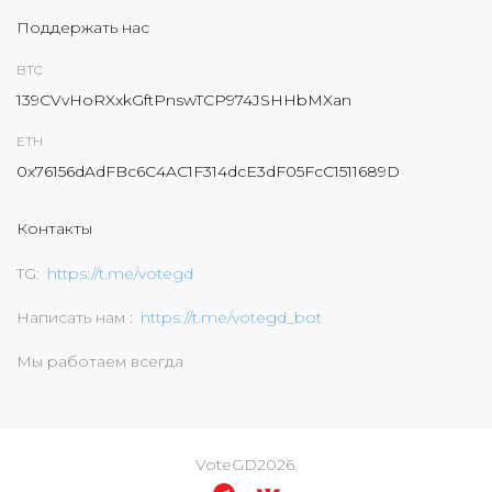
Поддержать нас
BTC
139CVvHoRXxkGftPnswTCP974JSHHbMXan
ETH
0x76156dAdFBc6C4AC1F314dcE3dF05FcC1511689D
Контакты
TG
https://t.me/votegd
Написать нам
https://t.me/votegd_bot
Мы работаем всегда
VoteGD
2026
.