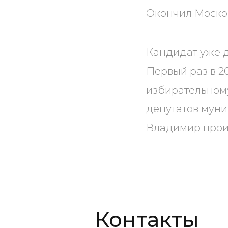
Окончил Москов
Кандидат уже д
Первый раз в 2
избирательному
депутатов муни
Владимир прои
Контакты