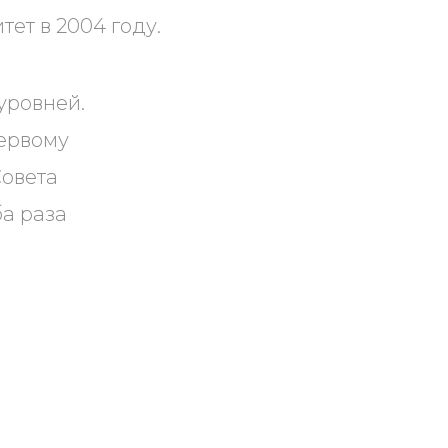
ет в 2004 году.
уровней.
первому
Совета
ба раза