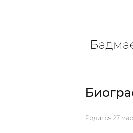
Бадма
Биогра
Родился 27 мар