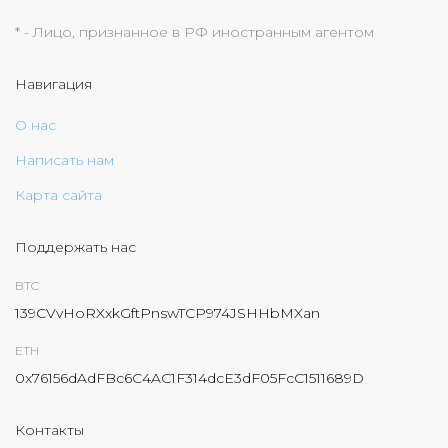
* - Лицо, признанное в РФ иностранным агентом
Навигация
О нас
Написать нам
Карта сайта
Поддержать нас
BTC
139CVvHoRXxkGftPnswTCP974JSHHbMXan
ETH
0x76156dAdFBc6C4AC1F314dcE3dF05FcC1511689D
Контакты