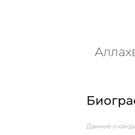
Аллах
Биогра
Данные о канди