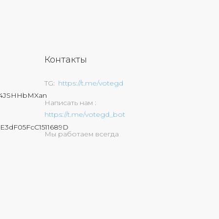
Контакты
TG
https://t.me/votegd
74JSHHbMXan
Написать нам
https://t.me/votegd_bot
E3dF05FcC1511689D
Мы работаем всегда