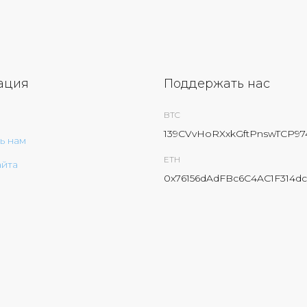
ация
Поддержать нас
BTC
139CVvHoRXxkGftPnswTCP9
ь нам
ETH
айта
0x76156dAdFBc6C4AC1F314dc