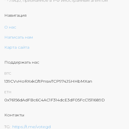
* - Лицо, признанное в РФ иностранным агентом
Навигация
О нас
Написать нам
Карта сайта
Поддержать нас
BTC
139CVvHoRXxkGftPnswTCP974JSHHbMXan
ETH
0x76156dAdFBc6C4AC1F314dcE3dF05FcC1511689D
Контакты
TG
https://t.me/votegd