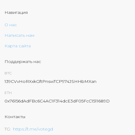
Навигация
О нас
Написать нам
Карта сайта
Поддержать нас
BTC
139CVvHoRXxkGftPnswTCP974JSHHbMXan
ETH
0x76156dAdFBc6C4AC1F314dcE3dF05FcC1511689D
Контакты
TG
https://t.me/votegd