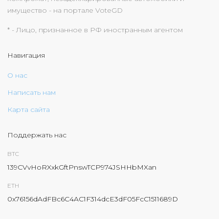
имущество - на портале VoteGD
* - Лицо, признанное в РФ иностранным агентом
Навигация
О нас
Написать нам
Карта сайта
Поддержать нас
BTC
139CVvHoRXxkGftPnswTCP974JSHHbMXan
ETH
0x76156dAdFBc6C4AC1F314dcE3dF05FcC1511689D