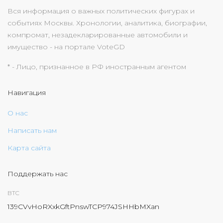
Вся информация о важных политических фигурах и
событиях Москвы. Хронологии, аналитика, биографии,
компромат, незадекларированные автомобили и
имущество - на портале VoteGD
* - Лицо, признанное в РФ иностранным агентом
Навигация
О нас
Написать нам
Карта сайта
Поддержать нас
BTC
139CVvHoRXxkGftPnswTCP974JSHHbMXan