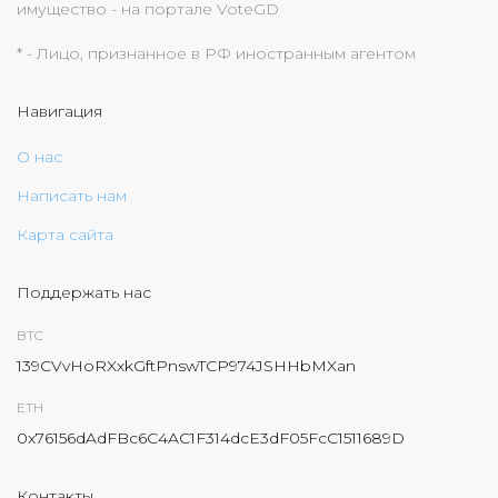
имущество - на портале VoteGD
* - Лицо, признанное в РФ иностранным агентом
Навигация
О нас
Написать нам
Карта сайта
Поддержать нас
BTC
139CVvHoRXxkGftPnswTCP974JSHHbMXan
ETH
0x76156dAdFBc6C4AC1F314dcE3dF05FcC1511689D
Контакты