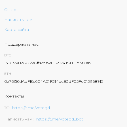
О нас
Написать нам
Карта сайта
Поддержать нас
BTC
139CVvHoRXxkGftPnswTCP974JSHHbMXan
ETH
0x76156dAdFBc6C4AC1F314dcE3dF05FcC1511689D
Контакты
TG
https://t.me/votegd
Написать нам
https://t.me/votegd_bot