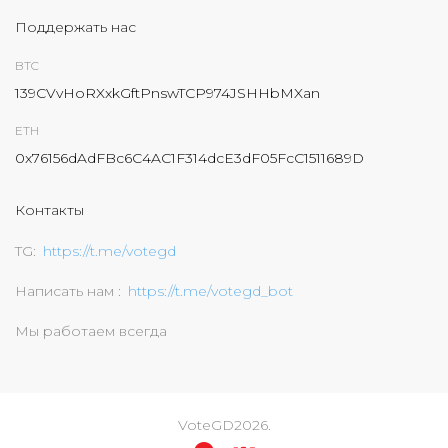
Поддержать нас
BTC
139CVvHoRXxkGftPnswTCP974JSHHbMXan
ETH
0x76156dAdFBc6C4AC1F314dcE3dF05FcC1511689D
Контакты
TG
https://t.me/votegd
Написать нам
https://t.me/votegd_bot
Мы работаем всегда
VoteGD
2026
.