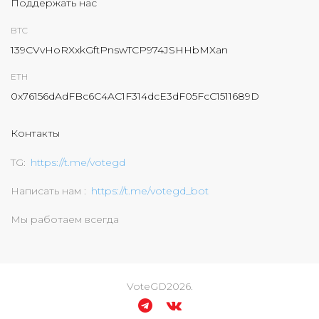
Поддержать нас
BTC
139CVvHoRXxkGftPnswTCP974JSHHbMXan
ETH
0x76156dAdFBc6C4AC1F314dcE3dF05FcC1511689D
Контакты
TG
https://t.me/votegd
Написать нам
https://t.me/votegd_bot
Мы работаем всегда
VoteGD
2026
.