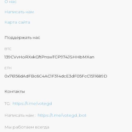
О нас
Написать нам
Карта сайта
Поддержать нас
BTC
139CVvHoRXxkGftPnswTCP974JSHHbMXan
ETH
0x76156dAdFBc6C4AC1F314dcE3dF05FcC1511689D
Контакты
TG
https://t.me/votegd
Написать нам
https://t.me/votegd_bot
Мы работаем всегда