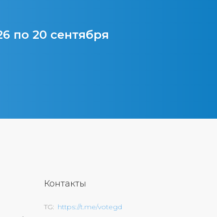
26 по 20 сентября
Контакты
TG
https://t.me/votegd