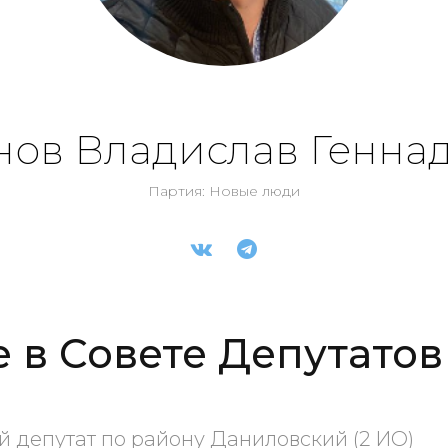
нов Владислав Генна
Партия: Новые люди
е в Совете Депутатов
депутат по району Даниловский (2 ИО)