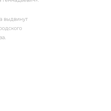
в Геннадьевич».
да выдвинут
родского
ва.