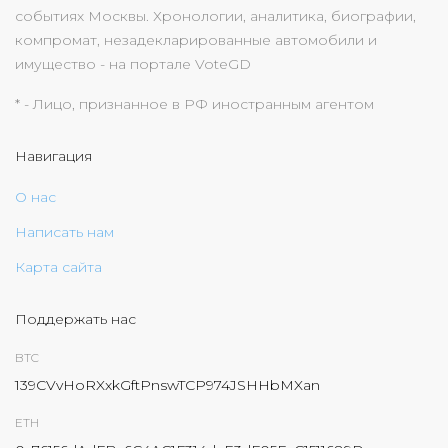
событиях Москвы. Хронологии, аналитика, биографии,
компромат, незадекларированные автомобили и
имущество - на портале VoteGD
* - Лицо, признанное в РФ иностранным агентом
Навигация
О нас
Написать нам
Карта сайта
Поддержать нас
BTC
139CVvHoRXxkGftPnswTCP974JSHHbMXan
ETH