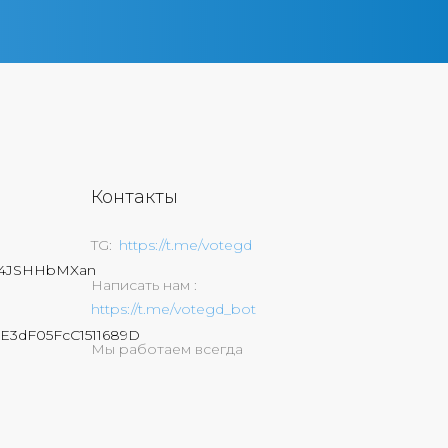
Контакты
TG
https://t.me/votegd
74JSHHbMXan
Написать нам
https://t.me/votegd_bot
E3dF05FcC1511689D
Мы работаем всегда