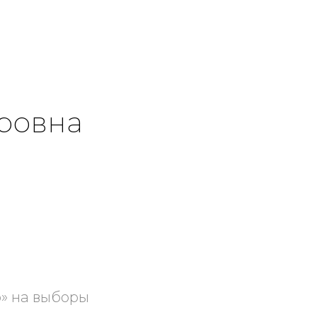
ровна
о» на выборы