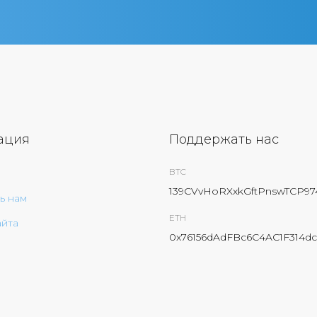
ация
Поддержать нас
BTC
139CVvHoRXxkGftPnswTCP9
ь нам
ETH
айта
0x76156dAdFBc6C4AC1F314dc