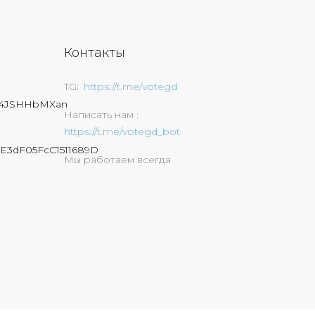
Контакты
TG
https://t.me/votegd
74JSHHbMXan
Написать нам
https://t.me/votegd_bot
E3dF05FcC1511689D
Мы работаем всегда