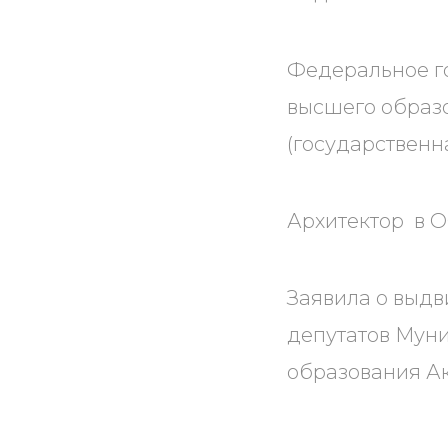
Федеральное г
высшего образо
(государственна
Архитектор в О
Заявила о выдв
депутатов Мун
образования Ак