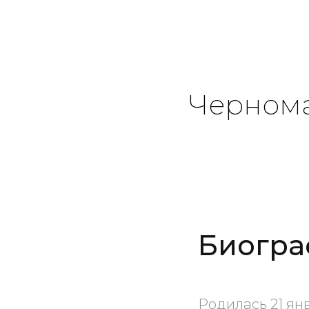
Чернома
Биогра
Родилась 21 янв