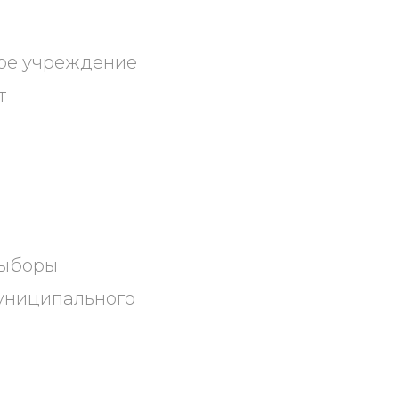
ое учреждение
т
выборы
униципального