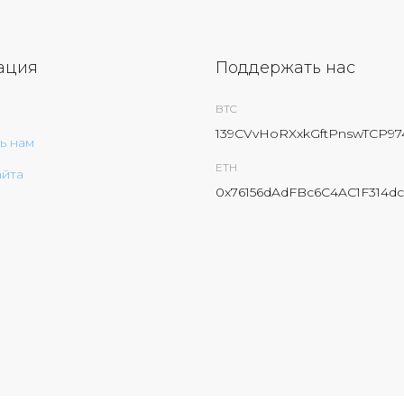
ация
Поддержать нас
BTC
139CVvHoRXxkGftPnswTCP9
ь нам
ETH
айта
0x76156dAdFBc6C4AC1F314dc