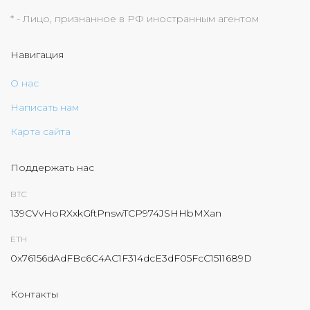
* - Лицо, признанное в РФ иностранным агентом
Навигация
О нас
Написать нам
Карта сайта
Поддержать нас
BTC
139CVvHoRXxkGftPnswTCP974JSHHbMXan
ETH
0x76156dAdFBc6C4AC1F314dcE3dF05FcC1511689D
Контакты