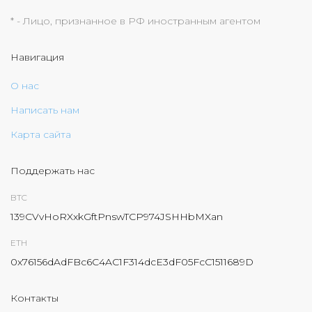
* - Лицо, признанное в РФ иностранным агентом
Навигация
О нас
Написать нам
Карта сайта
Поддержать нас
BTC
139CVvHoRXxkGftPnswTCP974JSHHbMXan
ETH
0x76156dAdFBc6C4AC1F314dcE3dF05FcC1511689D
Контакты