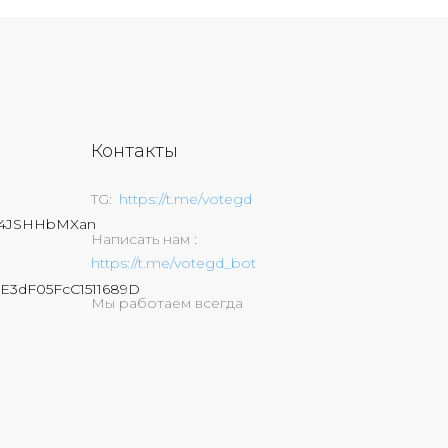
Контакты
TG
https://t.me/votegd
74JSHHbMXan
Написать нам
https://t.me/votegd_bot
E3dF05FcC1511689D
Мы работаем всегда