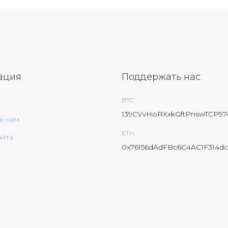
ация
Поддержать нас
BTC
139CVvHoRXxkGftPnswTCP9
ь нам
ETH
айта
0x76156dAdFBc6C4AC1F314dc