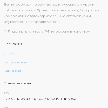
Вся информация о важных политических фигурах и
событиях Москвы. Хронологии, аналитика, биографии,
компромат, незадекларированные автомобили и
имущество - на портале VoteGD
* - Лицо, признанное в РФ иностранным агентом
Навигация
О нас
Написать нам
Карта сайта
Поддержать нас
BTC
139CVvHoRXxkGftPnswTCP974JSHHbMXan