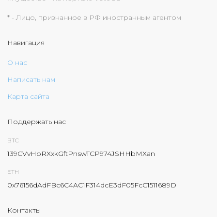
* - Лицо, признанное в РФ иностранным агентом
Навигация
О нас
Написать нам
Карта сайта
Поддержать нас
BTC
139CVvHoRXxkGftPnswTCP974JSHHbMXan
ETH
0x76156dAdFBc6C4AC1F314dcE3dF05FcC1511689D
Контакты